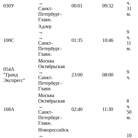
→
ч.
030У
00:01
09:32
Санкт-
31
Петербург-
м.
Главн.
Адлер
→
9
→
ч.
100С
01:35
10:46
Санкт-
11
Петербург-
м.
Главн.
Москва
Октябрьская
054А
→
9
"Гранд
23:00
08:00
Санкт-
ч.
Экспресс"
Петербург-
Главн.
Москва
Октябрьская
8
→
ч.
168А
02:40
11:30
Санкт-
50
Петербург-
м.
Главн.
Новороссийск
→
10