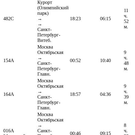
Курорт
(Олимпийский
11
парк)
ч.
482С
→
18:23
06:15
52
→
м.
Санкт-
Петербург-
Витеб.
Москва
Октябрьская
9
→
ч.
154А
00:52
10:40
Санкт-
48
Петербург-
м.
Главн.
Москва
Октябрьская
9
→
ч.
164А
18:57
04:36
Санкт-
39
Петербург-
м.
Главн.
Москва
Октябрьская
→
8
016А
Санкт-
ч.
00:46
09:15