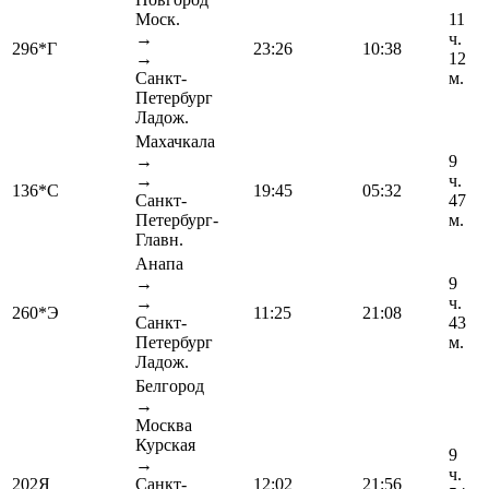
Моск.
11
→
ч.
296*Г
23:26
10:38
→
12
Санкт-
м.
Петербург
Ладож.
Махачкала
→
9
→
ч.
136*С
19:45
05:32
Санкт-
47
Петербург-
м.
Главн.
Анапа
→
9
→
ч.
260*Э
11:25
21:08
Санкт-
43
Петербург
м.
Ладож.
Белгород
→
Москва
Курская
9
→
ч.
202Я
Санкт-
12:02
21:56