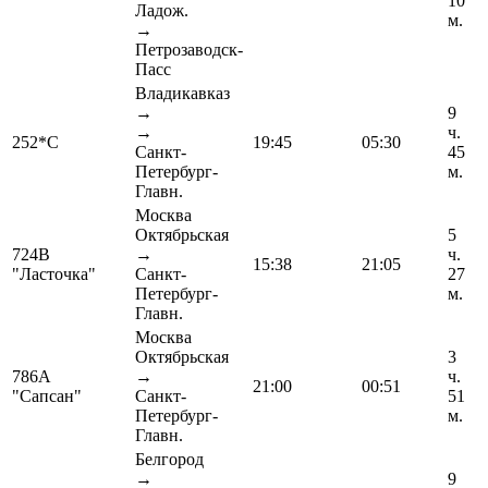
10
Ладож.
м.
→
Петрозаводск-
Пасс
Владикавказ
→
9
→
ч.
252*С
19:45
05:30
Санкт-
45
Петербург-
м.
Главн.
Москва
Октябрьская
5
724В
→
ч.
15:38
21:05
"Ласточка"
Санкт-
27
Петербург-
м.
Главн.
Москва
Октябрьская
3
786А
→
ч.
21:00
00:51
"Сапсан"
Санкт-
51
Петербург-
м.
Главн.
Белгород
→
9