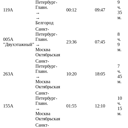
Петербург-
9
Главн.
ч.
119А
00:12
09:47
→
35
→
м.
Белгород
Санкт-
Петербург-
8
005А
Главн.
ч.
23:36
07:45
"Двухэтажный"
→
9
Москва
м.
Октябрьская
Санкт-
Петербург-
7
Главн.
ч.
263А
10:20
18:05
→
45
Москва
м.
Октябрьская
Санкт-
Петербург-
10
Главн.
ч.
155А
01:55
12:10
→
15
Москва
м.
Октябрьская
Санкт-