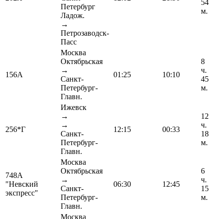
54
Петербург
м.
Ладож.
→
Петрозаводск-
Пасс
Москва
Октябрьская
8
→
ч.
156А
01:25
10:10
Санкт-
45
Петербург-
м.
Главн.
Ижевск
→
12
→
ч.
256*Г
12:15
00:33
Санкт-
18
Петербург-
м.
Главн.
Москва
Октябрьская
6
748А
→
ч.
"Невский
06:30
12:45
Санкт-
15
экспресс"
Петербург-
м.
Главн.
Москва