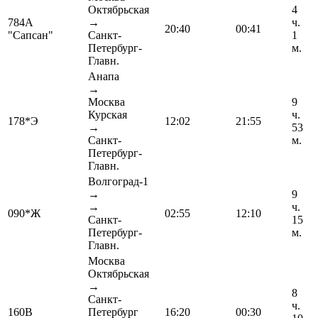
Октябрьская
4
784А
→
ч.
20:40
00:41
"Сапсан"
Санкт-
1
Петербург-
м.
Главн.
Анапа
→
Москва
9
Курская
ч.
178*Э
12:02
21:55
→
53
Санкт-
м.
Петербург-
Главн.
Волгоград-1
→
9
→
ч.
090*Ж
02:55
12:10
Санкт-
15
Петербург-
м.
Главн.
Москва
Октябрьская
→
8
Санкт-
ч.
160В
Петербург
16:20
00:30