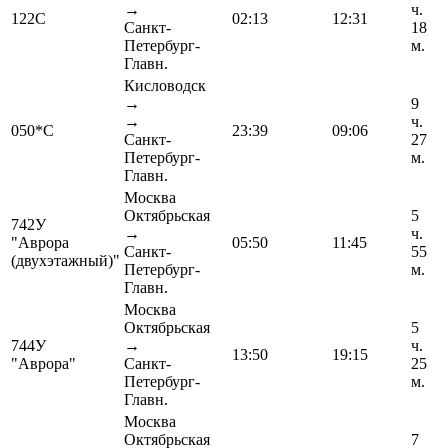
→
ч.
122С
02:13
12:31
Санкт-
18
Петербург-
м.
Главн.
Кисловодск
→
9
→
ч.
050*С
23:39
09:06
Санкт-
27
Петербург-
м.
Главн.
Москва
Октябрьская
5
742У
→
ч.
"Аврора
05:50
11:45
Санкт-
55
(двухэтажный)"
Петербург-
м.
Главн.
Москва
Октябрьская
5
744У
→
ч.
13:50
19:15
"Аврора"
Санкт-
25
Петербург-
м.
Главн.
Москва
Октябрьская
7