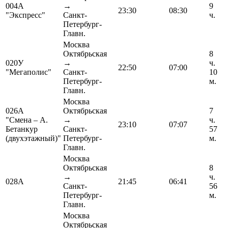
004А
→
9
23:30
08:30
"Экспресс"
Санкт-
ч.
Петербург-
Главн.
Москва
Октябрьская
8
020У
→
ч.
22:50
07:00
"Мегаполис"
Санкт-
10
Петербург-
м.
Главн.
Москва
026А
Октябрьская
7
"Смена – А.
→
ч.
23:10
07:07
Бетанкур
Санкт-
57
(двухэтажный)"
Петербург-
м.
Главн.
Москва
Октябрьская
8
→
ч.
028А
21:45
06:41
Санкт-
56
Петербург-
м.
Главн.
Москва
Октябрьская