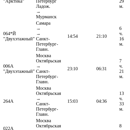
"Арктика"
Петербург
29
Ладож.
м.
→
Мурманск
Самара
→
6
064*Й
→
ч.
14:54
21:10
"Двухэтажный"
Санкт-
16
Петербург-
м.
Главн.
Москва
Октябрьская
7
006А
→
ч.
23:10
06:31
"Двухэтажный"
Санкт-
21
Петербург-
м.
Главн.
Москва
Октябрьская
13
→
ч.
264А
15:03
04:36
Санкт-
33
Петербург-
м.
Главн.
Москва
Октябрьская
8
022А