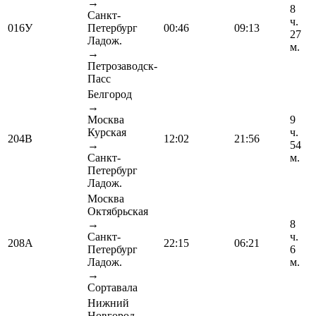
→
8
Санкт-
ч.
016У
Петербург
00:46
09:13
27
Ладож.
м.
→
Петрозаводск-
Пасс
Белгород
→
Москва
9
Курская
ч.
204В
12:02
21:56
→
54
Санкт-
м.
Петербург
Ладож.
Москва
Октябрьская
→
8
Санкт-
ч.
208А
22:15
06:21
Петербург
6
Ладож.
м.
→
Сортавала
Нижний
Новгород