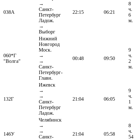
→
8
Санкт-
ч.
038А
22:15
06:21
Петербург
6
Ладож.
м.
→
Выборг
Нижний
Новгород
Моск.
9
060*Г
→
ч.
00:48
09:50
"Волга"
→
2
Санкт-
м.
Петербург-
Главн.
Ижевск
→
9
→
ч.
132Г
21:04
06:05
Санкт-
1
Петербург
м.
Ладож.
Челябинск
→
8
→
ч.
146У
21:04
05:58
Санкт-
54