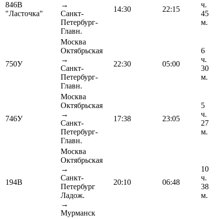
846В
→
ч.
14:30
22:15
"Ласточка"
Санкт-
45
Петербург-
м.
Главн.
Москва
Октябрьская
6
→
ч.
750У
22:30
05:00
Санкт-
30
Петербург-
м.
Главн.
Москва
Октябрьская
5
→
ч.
746У
17:38
23:05
Санкт-
27
Петербург-
м.
Главн.
Москва
Октябрьская
→
10
Санкт-
ч.
194В
20:10
06:48
Петербург
38
Ладож.
м.
→
Мурманск