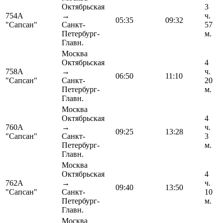
Октябрьская
3
754А
→
ч.
05:35
09:32
"Сапсан"
Санкт-
57
Петербург-
м.
Главн.
Москва
Октябрьская
4
758А
→
ч.
06:50
11:10
"Сапсан"
Санкт-
20
Петербург-
м.
Главн.
Москва
Октябрьская
4
760А
→
ч.
09:25
13:28
"Сапсан"
Санкт-
3
Петербург-
м.
Главн.
Москва
Октябрьская
4
762А
→
ч.
09:40
13:50
"Сапсан"
Санкт-
10
Петербург-
м.
Главн.
Москва