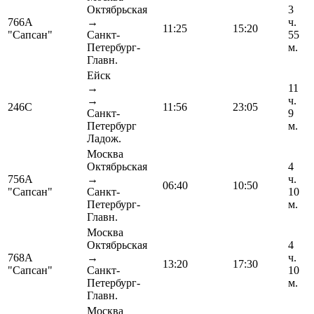
Октябрьская
3
766А
→
ч.
11:25
15:20
"Сапсан"
Санкт-
55
Петербург-
м.
Главн.
Ейск
→
11
→
ч.
246С
11:56
23:05
Санкт-
9
Петербург
м.
Ладож.
Москва
Октябрьская
4
756А
→
ч.
06:40
10:50
"Сапсан"
Санкт-
10
Петербург-
м.
Главн.
Москва
Октябрьская
4
768А
→
ч.
13:20
17:30
"Сапсан"
Санкт-
10
Петербург-
м.
Главн.
Москва