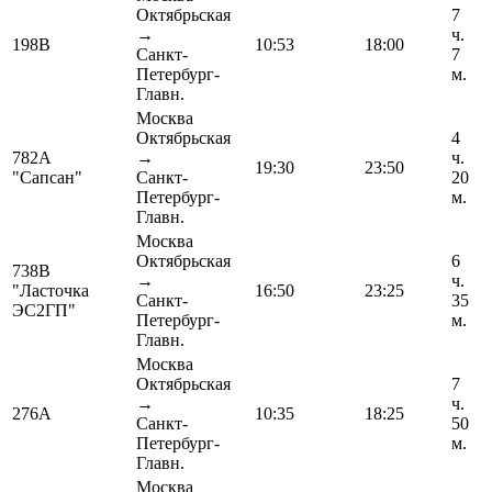
Октябрьская
7
→
ч.
198В
10:53
18:00
Санкт-
7
Петербург-
м.
Главн.
Москва
Октябрьская
4
782А
→
ч.
19:30
23:50
"Сапсан"
Санкт-
20
Петербург-
м.
Главн.
Москва
Октябрьская
6
738В
→
ч.
"Ласточка
16:50
23:25
Санкт-
35
ЭС2ГП"
Петербург-
м.
Главн.
Москва
Октябрьская
7
→
ч.
276А
10:35
18:25
Санкт-
50
Петербург-
м.
Главн.
Москва