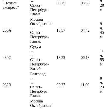
→
ч.
"Ночной
00:25
08:53
Санкт-
28
экспресс"
Петербург-
м.
Главн.
Москва
Октябрьская
9
→
ч.
206А
18:57
04:42
Санкт-
45
Петербург-
м.
Главн.
Сухум
→
11
→
ч.
480С
18:23
06:18
Санкт-
55
Петербург-
м.
Витеб.
Белгород
→
8
→
ч.
082В
02:37
11:00
Санкт-
23
Петербург-
м.
Главн.
Москва
Октябрьская