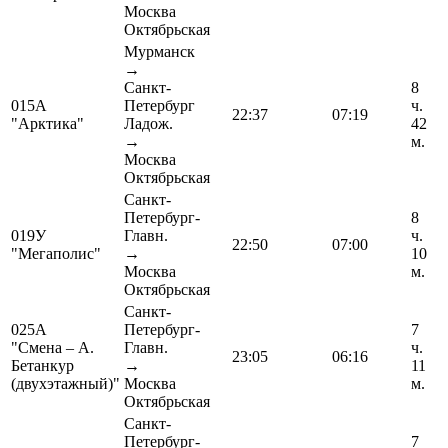
Москва
Октябрьская
Мурманск
→
Санкт-
8
015А
Петербург
ч.
22:37
07:19
"Арктика"
Ладож.
42
→
м.
Москва
Октябрьская
Санкт-
Петербург-
8
019У
Главн.
ч.
22:50
07:00
"Мегаполис"
→
10
Москва
м.
Октябрьская
Санкт-
025А
Петербург-
7
"Смена – А.
Главн.
ч.
23:05
06:16
Бетанкур
→
11
(двухэтажный)"
Москва
м.
Октябрьская
Санкт-
Петербург-
7