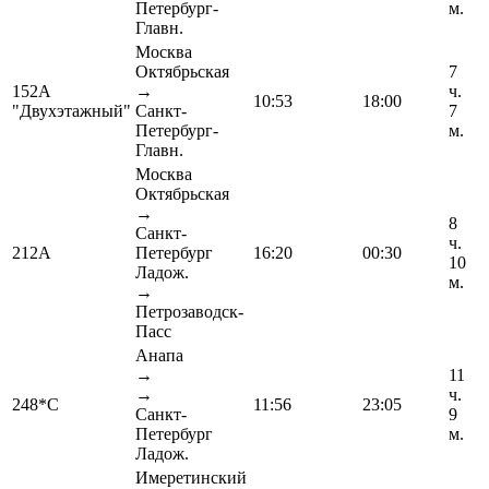
Петербург-
м.
Главн.
Москва
Октябрьская
7
152А
→
ч.
10:53
18:00
"Двухэтажный"
Санкт-
7
Петербург-
м.
Главн.
Москва
Октябрьская
→
8
Санкт-
ч.
212А
Петербург
16:20
00:30
10
Ладож.
м.
→
Петрозаводск-
Пасс
Анапа
→
11
→
ч.
248*С
11:56
23:05
Санкт-
9
Петербург
м.
Ладож.
Имеретинский