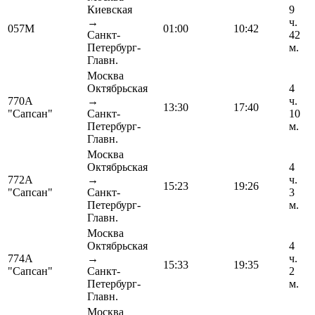
Киевская
9
→
ч.
057М
01:00
10:42
Санкт-
42
Петербург-
м.
Главн.
Москва
Октябрьская
4
770А
→
ч.
13:30
17:40
"Сапсан"
Санкт-
10
Петербург-
м.
Главн.
Москва
Октябрьская
4
772А
→
ч.
15:23
19:26
"Сапсан"
Санкт-
3
Петербург-
м.
Главн.
Москва
Октябрьская
4
774А
→
ч.
15:33
19:35
"Сапсан"
Санкт-
2
Петербург-
м.
Главн.
Москва