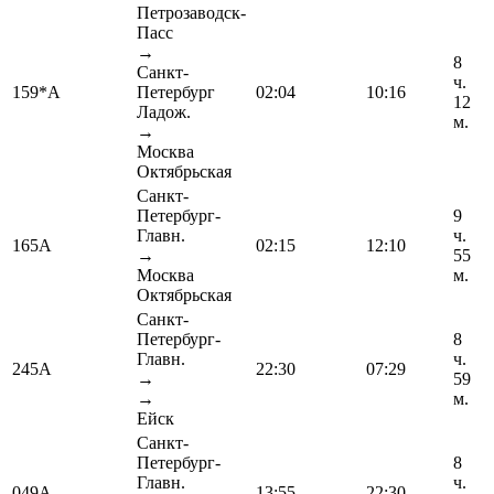
Петрозаводск-
Пасс
→
8
Санкт-
ч.
159*А
Петербург
02:04
10:16
12
Ладож.
м.
→
Москва
Октябрьская
Санкт-
Петербург-
9
Главн.
ч.
165А
02:15
12:10
→
55
Москва
м.
Октябрьская
Санкт-
Петербург-
8
Главн.
ч.
245А
22:30
07:29
→
59
→
м.
Ейск
Санкт-
Петербург-
8
Главн.
ч.
049А
13:55
22:30