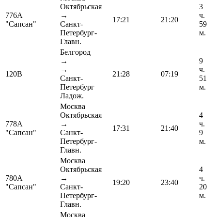
Октябрьская
3
776А
→
ч.
17:21
21:20
"Сапсан"
Санкт-
59
Петербург-
м.
Главн.
Белгород
→
9
→
ч.
120В
21:28
07:19
Санкт-
51
Петербург
м.
Ладож.
Москва
Октябрьская
4
778А
→
ч.
17:31
21:40
"Сапсан"
Санкт-
9
Петербург-
м.
Главн.
Москва
Октябрьская
4
780А
→
ч.
19:20
23:40
"Сапсан"
Санкт-
20
Петербург-
м.
Главн.
Москва