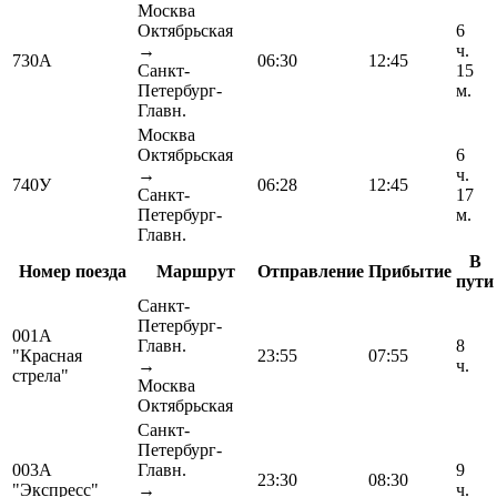
Москва
Октябрьская
6
→
ч.
730А
06:30
12:45
Санкт-
15
Петербург-
м.
Главн.
Москва
Октябрьская
6
→
ч.
740У
06:28
12:45
Санкт-
17
Петербург-
м.
Главн.
В
Номер поезда
Маршрут
Отправление
Прибытие
пути
Санкт-
Петербург-
001А
Главн.
8
"Красная
23:55
07:55
→
ч.
стрела"
Москва
Октябрьская
Санкт-
Петербург-
003А
Главн.
9
23:30
08:30
"Экспресс"
→
ч.