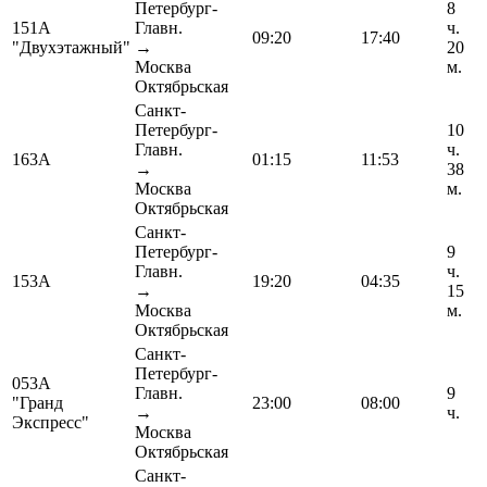
Петербург-
8
151А
Главн.
ч.
09:20
17:40
"Двухэтажный"
→
20
Москва
м.
Октябрьская
Санкт-
Петербург-
10
Главн.
ч.
163А
01:15
11:53
→
38
Москва
м.
Октябрьская
Санкт-
Петербург-
9
Главн.
ч.
153А
19:20
04:35
→
15
Москва
м.
Октябрьская
Санкт-
Петербург-
053А
Главн.
9
"Гранд
23:00
08:00
→
ч.
Экспресс"
Москва
Октябрьская
Санкт-