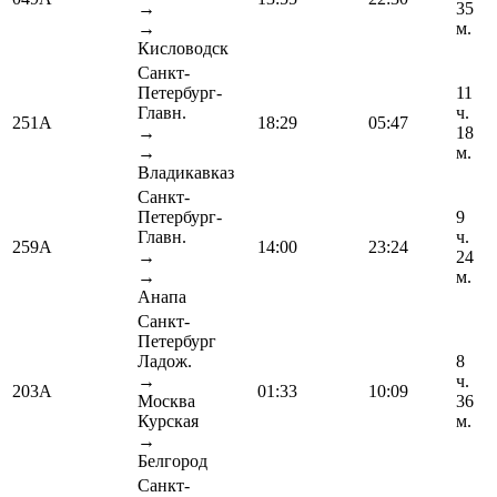
→
35
→
м.
Кисловодск
Санкт-
Петербург-
11
Главн.
ч.
251А
18:29
05:47
→
18
→
м.
Владикавказ
Санкт-
Петербург-
9
Главн.
ч.
259А
14:00
23:24
→
24
→
м.
Анапа
Санкт-
Петербург
Ладож.
8
→
ч.
203А
01:33
10:09
Москва
36
Курская
м.
→
Белгород
Санкт-